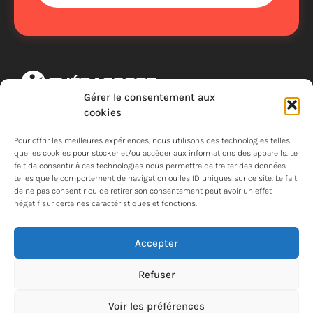
Accès rapide
Gérer le consentement aux
Votre coach sportive pour
cookies
Accueil
toutes activités adaptées.
Pour offrir les meilleures expériences, nous utilisons des technologies telles
Coaching sur-mesure
Arras, France
que les cookies pour stocker et/ou accéder aux informations des appareils. Le
fait de consentir à ces technologies nous permettra de traiter des données
Sport sur ordonnance
contact@therasport.fr
telles que le comportement de navigation ou les ID uniques sur ce site. Le fait
de ne pas consentir ou de retirer son consentement peut avoir un effet
Tarifs
Tél. 06 43 40 04 11
négatif sur certaines caractéristiques et fonctions.
FAQ
Accepter
Contactez-nous
Refuser
Voir les préférences